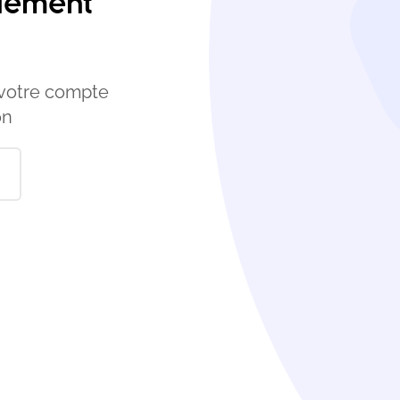
quement
 votre compte
on